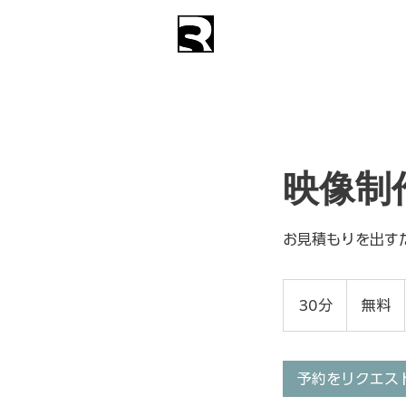
Syst
株式会社
アーカイブ構築・活用提案
映像制
お見積もりを出す
無
料
30分
3
無料
0
分
予約をリクエス