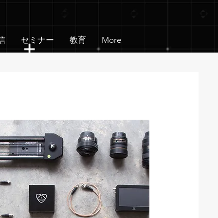
信
セミナー
教育
More