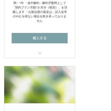
間：1年 ・途中解約：解約手数料として
「契約プラン月額1か月分（税別）」を頂
戴します ・お振込後の返金は、誤入金等
のやむを得ない場合を除き承っておりま
せん
購入する
■ 含まれる内容
・定期点検とメンテナンス：月2回
（訪問）
・レクチャー：月4時間（プラン内
包）
・電話相談：対応あり