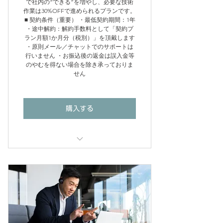
で社内の“できる”を増やし、必要な技術
作業は30%OFFで進められるプランです。
■ 契約条件（重要） ・最低契約期間：1年
・途中解約：解約手数料として「契約プ
ラン月額1か月分（税別）」を頂戴します
・原則メール／チャットでのサポートは
行いません ・お振込後の返金は誤入金等
のやむを得ない場合を除き承っておりま
せん
購入する
■ 含まれる内容
・月1回の定期訪問ヒアリング時に
状況整理／改善の方向性の提案
・レクチャー：月2時間（プラン内
包）