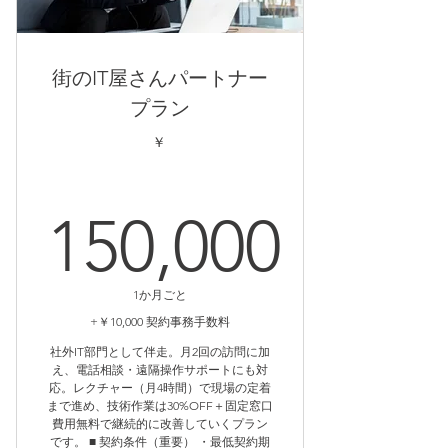
・e-ラーニング：利用可
街のIT屋さんパートナー
・補助金サポート：対応あり（範囲
は個別案内に従います）
プラン
■ 特典
￥
・技術作業：30%OFF（別途お見積
のうえ実施）
150,000
■ レクチャー超過料金（約款に準
拠）
150,000
1か月ごと
・契約者料金（半額）：10分 1,980
+￥10,000 契約事務手数料
円（税別）
社外IT部門として伴走。月2回の訪問に加
え、電話相談・遠隔操作サポートにも対
※月2時間を超える分は、上記の契
応。レクチャー（月4時間）で現場の定着
約者料金で追加できます。
まで進め、技術作業は30%OFF＋固定窓口
費用無料で継続的に改善していくプラン
です。 ■ 契約条件（重要） ・最低契約期