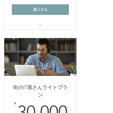
購入する
点検、メンテナンスが年2回目以降
の場合は、1回当たり優待価格
(10,000円税別)にて承ります。
街のIT屋さんライトプラ
ン
30,0
￥
30,000