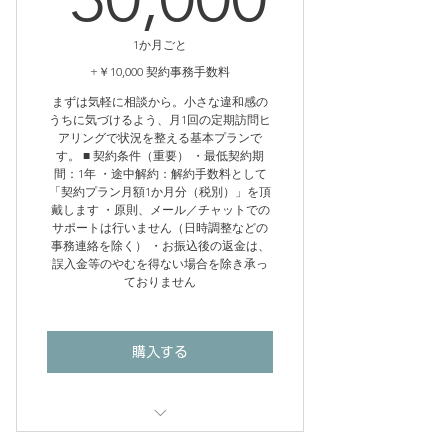
1か月ごと
+￥10,000 契約事務手数料
まずは気軽に相談から。小さな違和感の
うちに気づけるよう、月1回の定期訪問ヒ
アリングで状況を整える基本プランで
す。 ■ 契約条件（重要） ・最低契約期
間：1年 ・途中解約：解約手数料として
「契約プラン月額1か月分（税別）」を頂
戴します ・原則、メール／チャットでの
サポートは行いません（日時調整などの
事務連絡を除く） ・お振込後の返金は、
誤入金等のやむを得ない場合を除き承っ
ておりません
購入する
■ 含まれる内容