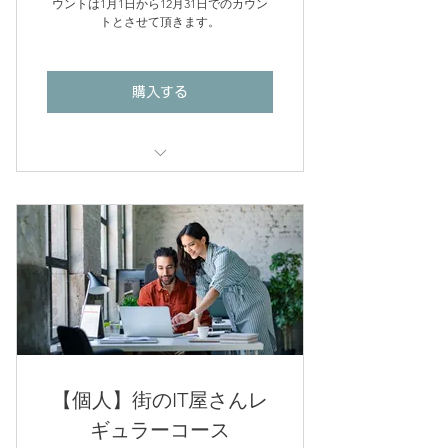
ウントは1月1日から12月31日でのカウン
記録映像をパソコンや別記憶媒体に
トとさせて頂きます。
必要な際は、出張料+作業工賃
10,000円(税別)にて承ります。
購入する
点検、メンテナンスが年2回超過の
場合は、1回当たり5,000円税別にて
承ります。
出張が必要な場合は、優待価格
(10,000円税別)にて承ります。
年2回超過時に出張の場合は、通常
価格(20,000円税別)にて承ります。
【個人】街のIT屋さんレ
ギュラーコース