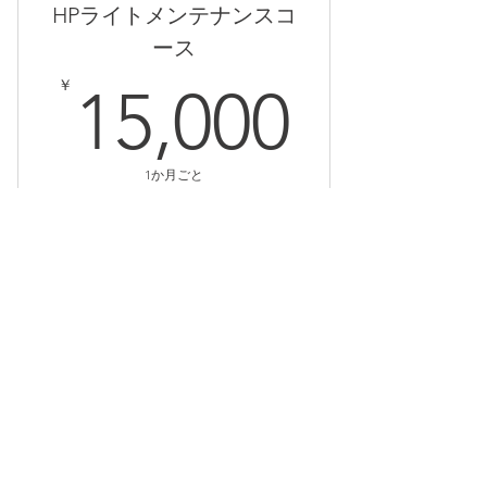
HPライトメンテナンスコ
・遠隔操作サポート：対応あり
ース
・e-ラーニング：利用可
15,0
￥
15,000
・補助金サポート：手厚く対応（範
囲は個別案内に従います）
・DX構築支援：対応あり（範囲は
1か月ごと
個別案内に従います）
以下の内容を月2回まで承ります。 また、
ご相談を随時承ります。
■ 特典
・技術作業：30%OFF（別途お見積
購入する
のうえ実施）
・固定窓口費用：無料
■ レクチャー超過料金（約款に準
ページ内の文章の変更、追加
拠）
ページ内画像の変更、追加
・契約者料金（半額）：10分 1,980