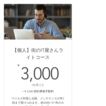
認・設定サポート を目的としたも
のです。
常時監視・犯人特定・緊急通報サー
ビスではありませんので、その点を
ご了解の上、ご利用ください。
思い当たる日付や時間を必ず控えて
おいてください。
【個人】街のIT屋さんラ
定期的にカメラ本体、SDカードの
イトコース
接続状態を遠隔にて確認致します。
3,000
￥
3,000
録画停止や接続エラーを検知した場
合にご報告や、遠隔にて画角調整を
承ります。
1か月ごと
記録映像の保管が必要な際は、上書
+￥3,000 契約事務手数料
きされないよう遠隔にて保護致しま
ウイルス対策と点検、メンテナンスが年2
す。※約2週間で上書きされます。
回まで受けられます。(約30分) ※1年のカ