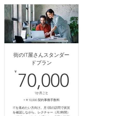
・月1回の定期訪問ヒアリング時に
状況整理／改善の方向性の提案（簡
易）
■ レクチャー料金（約款に準拠）
・契約者料金（半額）：10分 1,980
円（税別）
街のIT屋さんスタンダー
ドプラン
70,0
￥
70,000
1か月ごと
+￥10,000 契約事務手数料
ITを進めたい方向け。月1回の訪問で状況
を確認しながら、レクチャー（月2時間）