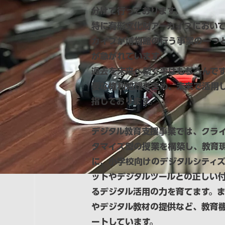
分けて行っております。
特に有形文化財アーカイブにおい
カイブが博物館の行う事業の一つ
が急がれています。
過去を未来へ繋ぐ事はもちろんで
要な権利処理を含め、未来で活用
指しております。
デジタル教育支援事業では、クラ
タマイズ型の授業を構築し、教育
に、小学校向けのデジタルシティ
ットやデジタルツールとの正しい
るデジタル活用の力を育てます。
やデジタル教材の提供など、教育
ートしています。