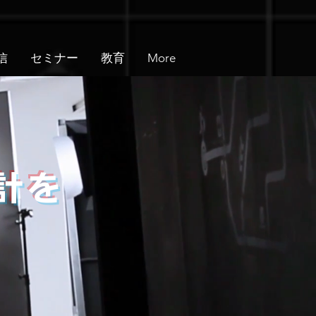
信
セミナー
教育
More
、
を