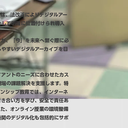
ては、法改正によりデジタルアー
として明確に位置付けられ導入
すが、「今」を未来へ繋ぐ際に必
しやすいデジタルアーカイブを目
イアントのニーズに合わせたカス
現場の課題解決を支援します。特
ズンシップ教育では、インターネ
付き合い方を学び、安全で責任あ
また、オンライン授業の環境整備
機関のデジタル化も包括的にサポ