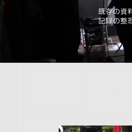
既存の資
​記録の