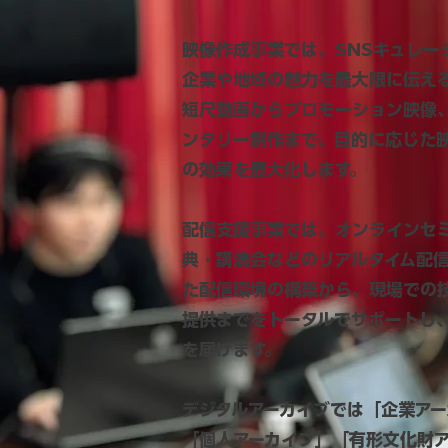
映像作成事業では、SNSキュレー
企業や地域の魅力を最大限に伝え
短尺動画からプロモーション映像
ンタリー制作まで、目的に応じた
の効果を最大化します。
配信支援事業では、オンラインセ
典・講演会などのリアルタイム配
た配信環境の構築から、現場での
提供までをトータルでサポートし
を届けます。
デジタルアーカイブでは「企業アー
「個人アーカイブ」「有形文化財ア