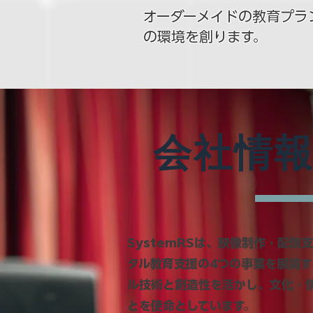
オーダーメイドの教育プラ
の環境を創ります。
会社情
SystemRSは、映像制作・配信
タル教育支援の4つの事業を展開す
ル技術と創造性を活かし、文化・
とを使命としています。